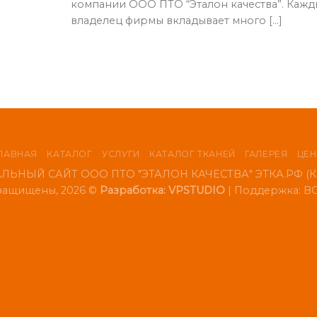
компании ООО ПТО “Эталон качества”. Каж
владелец фирмы вкладывает много [...]
ЛАВНАЯ
КАТАЛОГ
УСЛУГИ
КАТАЛОГ ТКАНЕЙ
ГАЛЕРЕЯ
ЦЕ
ЬНЫЙ САЙТ ООО ПТО "ЭТАЛОН КАЧЕСТВА" ЭТКА.РФ (Ко
 защищены, 2026 ©
Разработка: VPSTUDIO
| Поддержка:
ВС