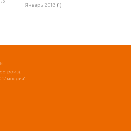
дый
Январь 2018
(1)
НЫ
строма).
 "Империя"