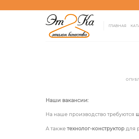
Skip
to
content
ГЛАВНАЯ
КАТ
ОПУБ
Наши вакансии:
На наше производство требуются
А также
технолог-конструктор
для р