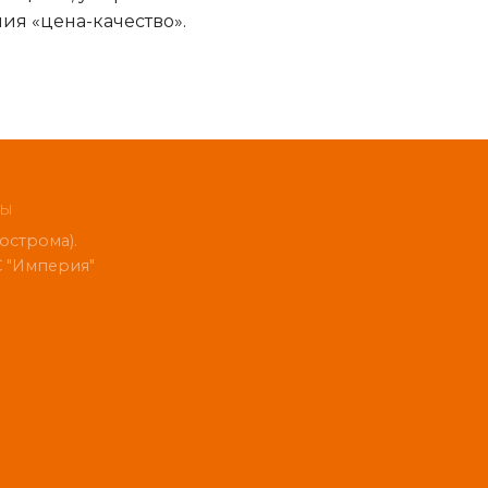
ия «цена-качество».
НЫ
строма).
 "Империя"