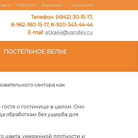
тавка
Новости
Вакансии
Контакты
Телефон: (4942) 30-15-17,
8-962-180-15-17, 8-920-343-44-44
E-mail:
etka44@yandex.ru
ПОСТЕЛЬНОЕ БЕЛЬЕ
/
бовательного сектора как
остя о гостинице в целом. Оно
да обработкам без ущерба для
го цвета, умеренной плотности и