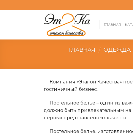
Skip
to
content
ГЛАВНАЯ
КАТ
ГЛАВНАЯ
ОДЕЖДА И
/
Компания «Эталон Качества» пред
гостиничный бизнес.
Постельное белье – один из ва
должно быть привлекательным на в
первых представленных качеств.
Постельное белье, изготовленно