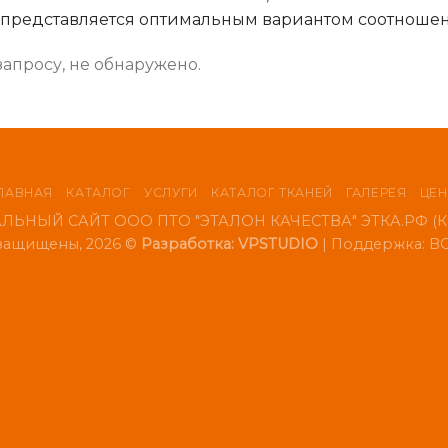
 представляется оптимальным вариантом соотношен
запросу, не обнаружено.
ЛАВНАЯ
КАТАЛОГ
УСЛУГИ
КАТАЛОГ ТКАНЕЙ
ГАЛЕРЕЯ
ЦЕ
ЬНЫЙ САЙТ ООО ПТО "ЭТАЛОН КАЧЕСТВА" ЭТКА.РФ (Ко
 защищены, 2026 ©
Разработка: VPSTUDIO
| Поддержка:
ВС