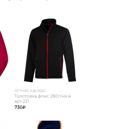
to
Add to
ist
Wishlist
ЛЕТНЯЯ ОДЕЖДА
Толстовка флис 280г/кв.м
арт.221
730
₽