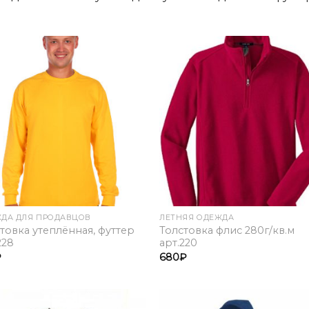
Add to
Add 
Wishlist
Wishl
ДА ДЛЯ ПРОДАВЦОВ
ЛЕТНЯЯ ОДЕЖДА
товка утеплённая, футтер
Толстовка флис 280г/кв.м
228
арт.220
₽
680
₽