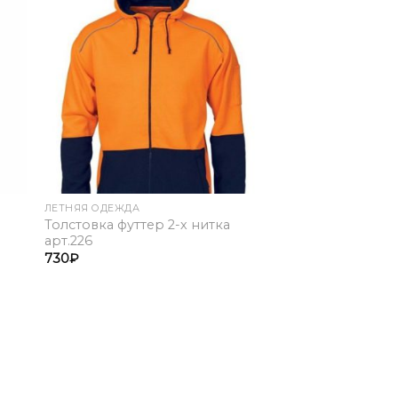
to
Add to
ist
Wishlist
ЛЕТНЯЯ ОДЕЖДА
Толстовка футтер 2-х нитка
арт.226
730
₽