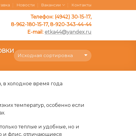
тавка
Новости
Вакансии
Контакты
Телефон: (4942) 30-15-17,
8-962-180-15-17, 8-920-343-44-44
E-mail:
etka44@yandex.ru
ОВКИ
, в холодное время года
зких температур, особенно если
х.
только теплые и удобные, но и
ер и флис, отличающиеся