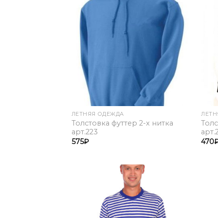
Add to
Wishlist
ЛЕТНЯЯ ОДЕЖДА
ЛЕТН
Толстовка футтер 2-х нитка
Толс
арт.223
арт.
575
₽
470
Add to
Wishlist