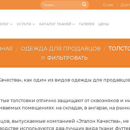
О нас
Дос
АЛОГ
УСЛУГИ
КАТАЛОГ ТКАНЕЙ
ГАЛЕРЕЯ
ЦЕНЫ
ВНАЯ
ОДЕЖДА ДЛЯ ПРОДАВЦОВ
ТОЛСТ
/
/
ФИЛЬТРОВАТЬ
Качества», как один из видов одежды для продавцов
ые толстовки отлично защищают от сквозняков и ни
иваемых помещениях: на складах, в ангарах, на рынка
вцов, выпускаемые компанией «Эталон Качества», не 
водстве используются два лучших вида ткани: футт