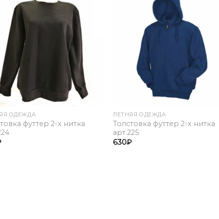
Add to
Add 
Wishlist
Wishl
ЯЯ ОДЕЖДА
ЛЕТНЯЯ ОДЕЖДА
товка футтер 2-х нитка
Толстовка футтер 2-х нитка
224
арт.225
₽
630
₽