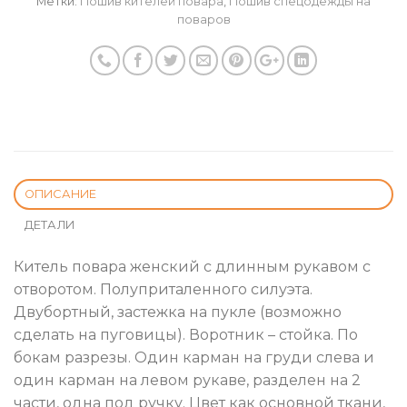
Метки:
Пошив кителей повара
,
Пошив спецодежды на
поваров
ОПИСАНИЕ
ДЕТАЛИ
Китель повара женский с длинным рукавом с
отворотом. Полуприталенного силуэта.
Двубортный, застежка на пукле (возможно
сделать на пуговицы). Воротник – стойка. По
бокам разрезы. Один карман на груди слева и
один карман на левом рукаве, разделен на 2
части, одна под ручку. Цвет как основной ткани,