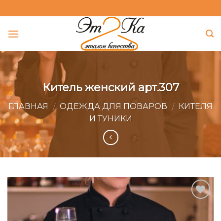
Skip
to
content
Китель женский арт.307
ГЛАВНАЯ
ОДЕЖДА ДЛЯ ПОВАРОВ
КИТЕЛЯ
/
/
И ТУНИКИ
Add to
Wishlist