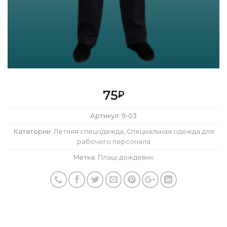
75
₽
Артикул:
9-03
Категории:
Летняя спецодежда
,
Специальная одежда для
рабочего персонала
Метка:
Плащ-дождевик