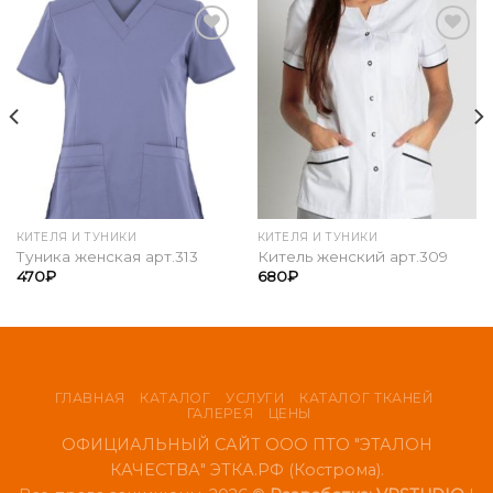
Add to
Add to
Wishlist
Wishlist
КИТЕЛЯ И ТУНИКИ
КИТЕЛЯ И ТУНИКИ
Туника женская арт.313
Китель женский арт.309
470
₽
680
₽
ГЛАВНАЯ
КАТАЛОГ
УСЛУГИ
КАТАЛОГ ТКАНЕЙ
ГАЛЕРЕЯ
ЦЕНЫ
ОФИЦИАЛЬНЫЙ САЙТ ООО ПТО "ЭТАЛОН
КАЧЕСТВА" ЭТКА.РФ (Кострома).