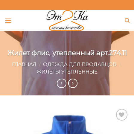
Skip
to
content
Жилет флис, утепленный арт.274.11
ГЛАВНАЯ
ОДЕЖДА ДЛЯ ПРОДАВЦОВ
/
/
ЖИЛЕТЫ УТЕПЛЕННЫЕ
Add to
Wishlist