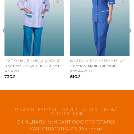
Add to
Add to
Wishlist
Wishlist
КОСТЮМЫ ДЛЯ МЕДИЦИНСКОГО ПЕРСОНАЛА
КОСТЮМЫ ДЛЯ МЕДИЦИНСКОГО ПЕРСОНАЛА
Костюм медицинский арт.
Костюм медицинский
433/20
арт.442/10
730
₽
810
₽
ГЛАВНАЯ
КАТАЛОГ
УСЛУГИ
КАТАЛОГ ТКАНЕЙ
ГАЛЕРЕЯ
ЦЕНЫ
ОФИЦИАЛЬНЫЙ САЙТ ООО ПТО "ЭТАЛОН
КАЧЕСТВА" ЭТКА.РФ (Кострома).