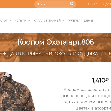
О нас
Дос
АЛОГ
УСЛУГИ
КАТАЛОГ ТКАНЕЙ
ГАЛЕРЕЯ
ЦЕНЫ
Костюм Охота арт.806
ЕЖДА ДЛЯ РЫБАЛКИ, ОХОТЫ И ОТДЫХА
Л
/
1,410
₽
Add to
Костюм разработан дл
Wishlist
рыболовов, для походо
отдыха. Костюм выпол
цветах, в ассорт