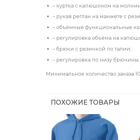
– куртка с капюшоном на молни
– рукав реглан на манжете с рез
– объёмные функциональные кар
– регулировка объёма на капюшон
– брюки с резинкой по талии;
– регулировка по низу брючины.
Минимальное количество заказа 10 
ПОХОЖИЕ ТОВАРЫ
Add to
Add to
Wishlist
Wishlist