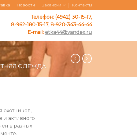
тавка
Новости
Вакансии
Контакты
Телефон: (4942) 30-15-17,
8-962-180-15-17, 8-920-343-44-44
E-mail:
etka44@yandex.ru
ЕТНЯЯ ОДЕЖДА
я охотников,
в и активного
нен в разных
именте.