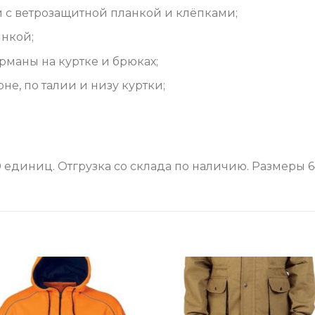
и с ветрозащитной планкой и клёпками;
инкой;
маны на куртке и брюках;
е, по талии и низу куртки;
единиц. Отгрузка со склада по наличию. Размеры 64-
Add to
Add 
Wishlist
Wishl