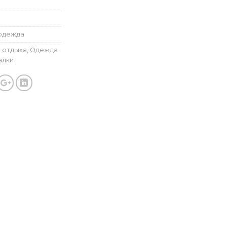
одежда
 отдыха
,
Одежда
алки