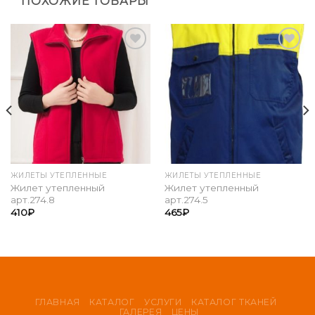
ПОХОЖИЕ ТОВАРЫ
Add to
Add to
Wishlist
Wishlist
ЖИЛЕТЫ УТЕПЛЕННЫЕ
ЖИЛЕТЫ УТЕПЛЕННЫЕ
Жилет утепленный
Жилет утепленный
арт.274.8
арт.274.5
410
₽
465
₽
ГЛАВНАЯ
КАТАЛОГ
УСЛУГИ
КАТАЛОГ ТКАНЕЙ
ГАЛЕРЕЯ
ЦЕНЫ