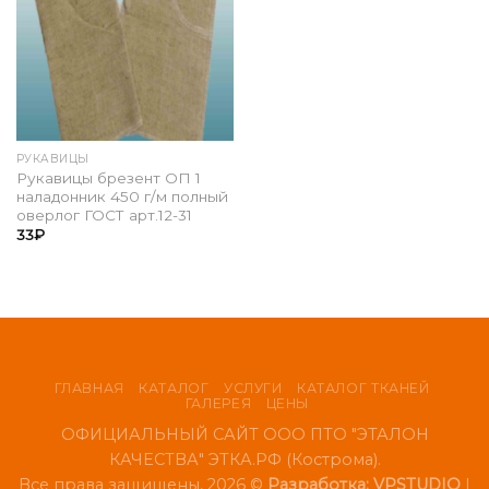
РУКАВИЦЫ
Рукавицы брезент ОП 1
наладонник 450 г/м полный
оверлог ГОСТ арт.12-31
33
₽
ГЛАВНАЯ
КАТАЛОГ
УСЛУГИ
КАТАЛОГ ТКАНЕЙ
ГАЛЕРЕЯ
ЦЕНЫ
ОФИЦИАЛЬНЫЙ САЙТ ООО ПТО "ЭТАЛОН
КАЧЕСТВА" ЭТКА.РФ (Кострома).
Все права защищены, 2026 ©
Разработка: VPSTUDIO
|