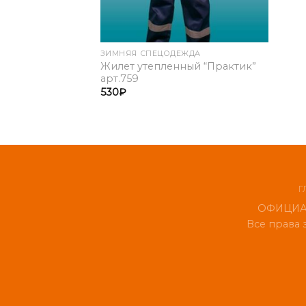
ЗИМНЯЯ СПЕЦОДЕЖДА
Жилет утепленный “Практик”
арт.759
530
₽
Г
ОФИЦИАЛ
Все права